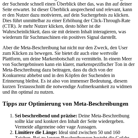
der Suchende schnell einen Überblick über das, was ihn auf deiner
Seite erwartet. Ist dieser Überblick ansprechend und relevant, kann
er den Nutzer dazu motivieren, auf dein Suchergebnis zu klicken.
Dies führt unmittelbar zu einer Erhöhung der Click-Through-Rate
(CTR). Je mehr Nutzer klicken, desto höher ist die
Wahrscheinlichkeit, dass sie mit deinem Inhalt interagieren, was
wiederum für Suchmaschinen ein positives Signal darstellt.
Aber die Meta-Beschreibung hat nicht nur den Zweck, den User
zum Klicken zu bewegen. Sie bietet dir auch eine wertvolle
Plattform, um deine Markenbotschaft zu vermitteln. In einem Meer
von Suchergebnissen kann ein klarer, markenspezifischer Ton in der
Meta-Beschreibung dazu beitragen, dass du dich von der
Konkurrenz abhebst und in den Köpfen der Suchenden in
Erinnerung bleibst. Es ist also von immenser Bedeutung, diesem
kurzen Textausschnitt die notwendige Aufmerksamkeit zu widmen
und ihn optimal zu nutzen.
Tipps zur Optimierung von Meta-Beschreibungen
Sei beschreibend und präzise:
Deine Meta-Beschreibung
sollte klar und konkret den Inhalt der Seite wiedergeben.
Vermeide allgemeine oder vage Aussagen.
Limitiere die Länge:
Ideal sind zwischen 50 und 160
Zeichen. Bei zu langen Beschreibungen besteht die Gefahr,