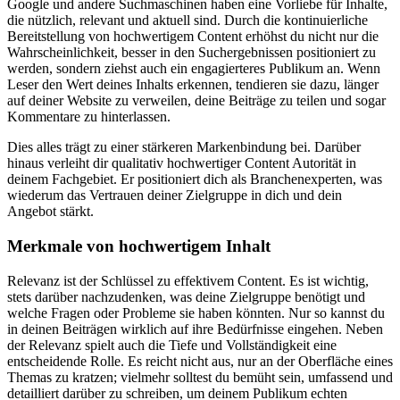
Google und andere Suchmaschinen haben eine Vorliebe für Inhalte,
die nützlich, relevant und aktuell sind. Durch die kontinuierliche
Bereitstellung von hochwertigem Content erhöhst du nicht nur die
Wahrscheinlichkeit, besser in den Suchergebnissen positioniert zu
werden, sondern ziehst auch ein engagierteres Publikum an. Wenn
Leser den Wert deines Inhalts erkennen, tendieren sie dazu, länger
auf deiner Website zu verweilen, deine Beiträge zu teilen und sogar
Kommentare zu hinterlassen.
Dies alles trägt zu einer stärkeren Markenbindung bei. Darüber
hinaus verleiht dir qualitativ hochwertiger Content Autorität in
deinem Fachgebiet. Er positioniert dich als Branchenexperten, was
wiederum das Vertrauen deiner Zielgruppe in dich und dein
Angebot stärkt.
Merkmale von hochwertigem Inhalt
Relevanz ist der Schlüssel zu effektivem Content. Es ist wichtig,
stets darüber nachzudenken, was deine Zielgruppe benötigt und
welche Fragen oder Probleme sie haben könnten. Nur so kannst du
in deinen Beiträgen wirklich auf ihre Bedürfnisse eingehen. Neben
der Relevanz spielt auch die Tiefe und Vollständigkeit eine
entscheidende Rolle. Es reicht nicht aus, nur an der Oberfläche eines
Themas zu kratzen; vielmehr solltest du bemüht sein, umfassend und
detailliert darüber zu schreiben, um deinem Publikum echten