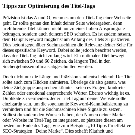
Tipps zur Optimierung des Titel-Tags
Präzision ist das A und O, wenn es um den Titel-Tag einer Webseite
geht. Er sollte genau den Inhalt deiner Seite wiedergeben, denn
irreführende Titel können nicht nur zu einer hohen Absprungrate
beitragen, sondern auch deinem SEO schaden. Es ist zudem ratsam,
dein Haupt-Keyword möglichst am Anfang des Titels zu platzieren.
Dies betont gegenüber Suchmaschinen die Relevanz deiner Seite für
dieses spezifische Keyword. Dabei sollte jedoch beachtet werden,
dass der Titel-Tag nicht zu lang wird. Ein optimaler Titel bewegt
sich zwischen 50 und 60 Zeichen, da längere Titel in den
Suchergebnissen oftmals abgeschnitten werden.
Doch nicht nur die Länge und Präzision sind entscheidend: Der Titel
sollte auch zum Klicken animieren. Überlege dir also genau, was
deine Zielgruppe ansprechen könnte – seien es Fragen, konkrete
Zahlen oder emotional ansprechende Wörter. Ebenso wichtig ist es,
Duplikate zu vermeiden. Jeder Titel-Tag auf deiner Website sollte
einzigartig sein, um die sogenannte Keyword-Kannibalisierung zu
verhindern und für die Suchmaschinen klare Signale zu setzen.
Solltest du zudem den Wunsch haben, den Namen deiner Marke
oder Website im Titel-Tag zu integrieren, so platziere diesen am
besten am Ende des Tags, wie zum Beispiel: „10 Tipps für effektive
SEO-Strategien | Deine Marke“. Dies schafft Klarheit und