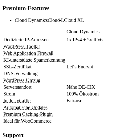
Premium-Features
Cloud Dynamics
Cloud L
Cloud XL
Cloud Dynamics
Dedizierte IP-Adressen
1x IPv4 + 5x IPv6
WordPress-Toolkit
Web Application Firewall
KI-unterstützte Spamerkennung
SSL-Zertifikat
Let´s Encrypt
DNS-Verwaltung
WordPress-Umzug
Serverstandort
Nähe DE-CIX
Strom
100% Ökostrom
Inklusivtraffic
Fair-use
Automatische Updates
Premium Caching-Plugin
Ideal für WooCommerce
Support