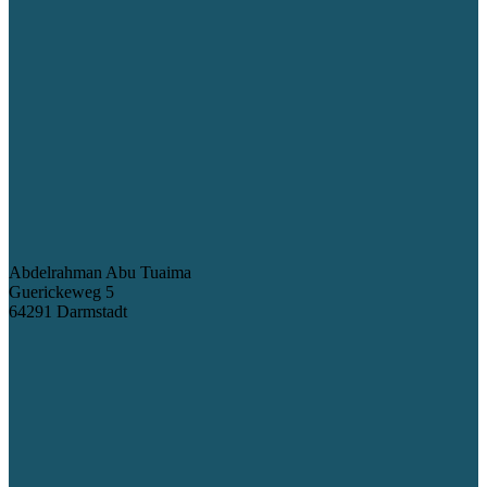
Abdelrahman Abu Tuaima
Guerickeweg 5
64291 Darmstadt