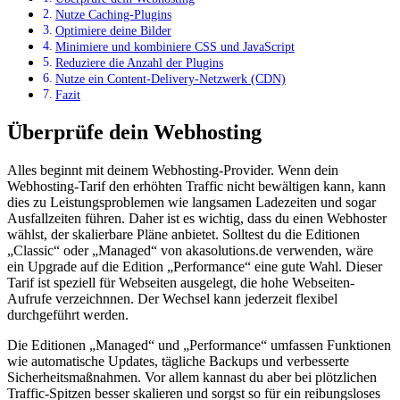
Nutze Caching-Plugins
Optimiere deine Bilder
Minimiere und kombiniere CSS und JavaScript
Reduziere die Anzahl der Plugins
Nutze ein Content-Delivery-Netzwerk (CDN)
Fazit
Überprüfe dein Webhosting
Alles beginnt mit deinem Webhosting-Provider. Wenn dein
Webhosting-Tarif den erhöhten Traffic nicht bewältigen kann, kann
dies zu Leistungsproblemen wie langsamen Ladezeiten und sogar
Ausfallzeiten führen. Daher ist es wichtig, dass du einen Webhoster
wählst, der skalierbare Pläne anbietet. Solltest du die Editionen
„Classic“ oder „Managed“ von akasolutions.de verwenden, wäre
ein Upgrade auf die Edition „Performance“ eine gute Wahl. Dieser
Tarif ist speziell für Webseiten ausgelegt, die hohe Webseiten-
Aufrufe verzeichnnen. Der Wechsel kann jederzeit flexibel
durchgeführt werden.
Die Editionen „Managed“ und „Performance“ umfassen Funktionen
wie automatische Updates, tägliche Backups und verbesserte
Sicherheitsmaßnahmen. Vor allem kannast du aber bei plötzlichen
Traffic-Spitzen besser skalieren und sorgst so für ein reibungsloses